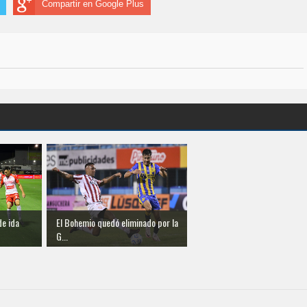
Compartir en Google Plus
de ida
El Bohemio quedó eliminado por la
G...