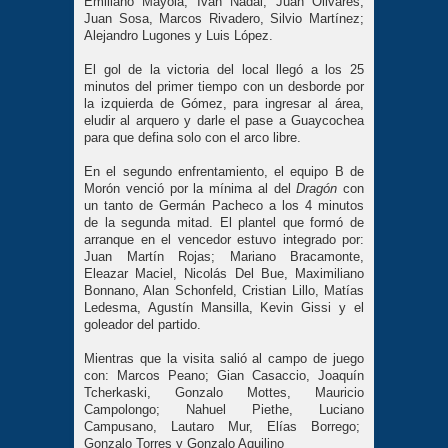
Emiliano Mayola, Iván Nadal; Juan Olivares, 
Juan Sosa, Marcos Rivadero, Silvio Martínez; 
Alejandro Lugones y Luis López.
El gol de la victoria del local llegó a los 25 
minutos del primer tiempo con un desborde por 
la izquierda de Gómez, para ingresar al área, 
eludir al arquero y darle el pase a Guaycochea 
para que defina solo con el arco libre.
En el segundo enfrentamiento, el equipo B de 
Morón venció por la mínima al del 
D
ragón
 con 
un tanto de Germán Pacheco a los 4 minutos 
de la segunda mitad. El plantel que formó de 
arranque en el vencedor estuvo integrado por: 
Juan Martín Rojas; Mariano Bracamonte, 
Eleazar Maciel, Nicolás Del Bue, Maximiliano 
Bonnano, Alan Schonfeld, Cristian Lillo, Matías 
Ledesma, Agustín Mansilla, Kevin Gissi y el 
goleador del partido.
Mientras que la visita salió al campo de juego
con: Marcos Peano
; Gian Casaccio, Joaquín
Tcherkaski, Gonzalo Mottes, Mauricio
Campolongo; Nahuel Piethe, Luciano
Campusano, Lautaro Mur, Elías Borrego;
Gonzalo Torres y Gonzalo Aquilino