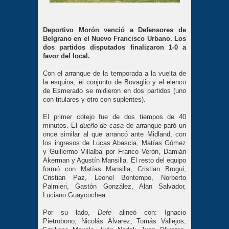
Deportivo Morón venció a Defensores de 
Belgrano en el Nuevo Francisco Urbano. Los 
dos partidos disputados finalizaron 1-0 a 
favor del local.
Con el arranque de la temporada a la vuelta de 
la esquina, el conjunto de Bovaglio y el elenco 
de Esmerado se midieron
 en dos partidos (uno 
con titulares y otro con suplentes).
El primer cotejo fue de dos tiempos de 40 
minutos. El 
dueño de casa 
de arranque paró un 
once similar al que arrancó ante Midland, con 
los ingresos de Lucas Abascia, Matías Gómez 
y Guillermo Villalba por Franco Verón, Damián 
Akerman y Agustín Mansilla. El resto del equipo 
formó con Matías Mansilla, Cristian Brogui, 
Cristian Paz, Leonel Bontempo, Norberto 
Palmieri, Gastón González, Alan Salvador, 
Luciano Guaycochea.
Por su lado, 
Defe 
alineó con: Ignacio 
Pietrobono; Nicolás Álvarez, Tomás Vallejos, 