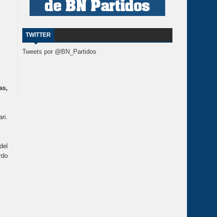
TWITTER
Tweets por @BN_Partidos
as,
ri.
del
rdo