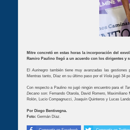
Mitre concretó en estas horas la incorporación del exvo
Ramiro Paulino llegó a un acuerdo con los dirigentes y s
El
Aurinegro
también tiene muy avanzadas las gestiones p
Mientras tanto, Díaz en su último paso por el
Viola
jugó 34 pa
Con respecto a Paulino no jugó ningún encuentro para el
Ta
Decano
son: Fernando Otarola, David Romero, Maximiliano Ma
Rolón, Lucio Compagnucci, Joaquín Quinteros y Lucas Land
Por Diego Bentivegna.
Foto:
Germán Díaz.
Compartir en Facebook
Compartir en Twitter