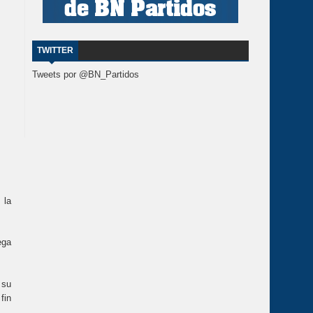
TWITTER
Tweets por @BN_Partidos
 la
ega
 su
fin