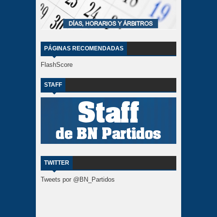
PÁGINAS RECOMENDADAS
FlashScore
STAFF
TWITTER
Tweets por @BN_Partidos