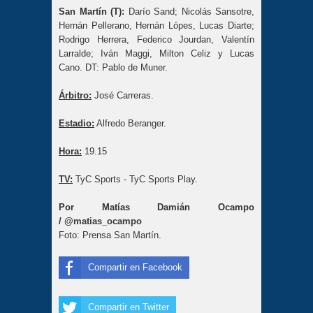
San Martín (T):
Darío Sand; Nicolás Sansotre,
Hernán Pellerano, Hernán Lópes, Lucas Diarte;
Rodrigo Herrera, Federico Jourdan, Valentín
Larralde; Iván Maggi, Milton Celiz y Lucas
Cano. DT: Pablo de Muner.
Árbitro:
José Carreras.
Estadio:
Alfredo Beranger.
Hora:
19.15
TV:
TyC Sports - TyC Sports Play.
Por Matías Damián Ocampo
/
@matias_ocampo
Foto: Prensa San Martín.
Compartir en Facebook
Compartir en Twitter