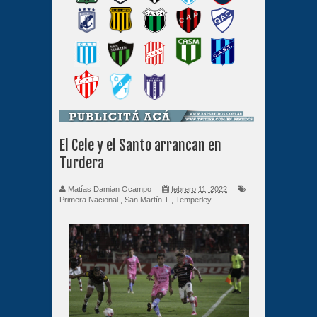
El Cele y el Santo arrancan en
Turdera
Matías Damian Ocampo
febrero 11, 2022
Primera Nacional
,
San Martín T
,
Temperley