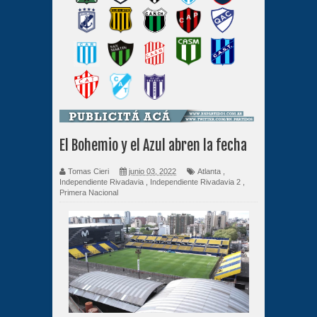
El Bohemio y el Azul abren la fecha
Tomas Cieri
junio 03, 2022
Atlanta
,
Independiente Rivadavia
,
Independiente Rivadavia 2
,
Primera Nacional