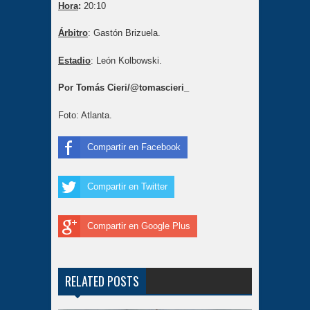
Hora
:
20:10
Árbitro
: Gastón Brizuela.
Estadio
: León Kolbowski.
Por Tomás Cieri/@tomascieri_
Foto: Atlanta.
Compartir en Facebook
Compartir en Twitter
Compartir en Google Plus
RELATED POSTS