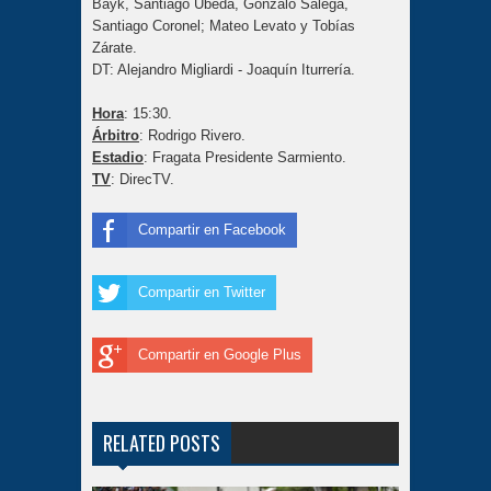
Bayk, Santiago Úbeda, Gonzalo Salega,
Santiago Coronel; Mateo Levato y Tobías
Zárate.
DT: Alejandro Migliardi - Joaquín Iturrería.
Hora
: 15:30.
Árbitro
: Rodrigo Rivero.
Estadio
: Fragata Presidente Sarmiento.
TV
: DirecTV.
Compartir en Facebook
Compartir en Twitter
Compartir en Google Plus
RELATED POSTS