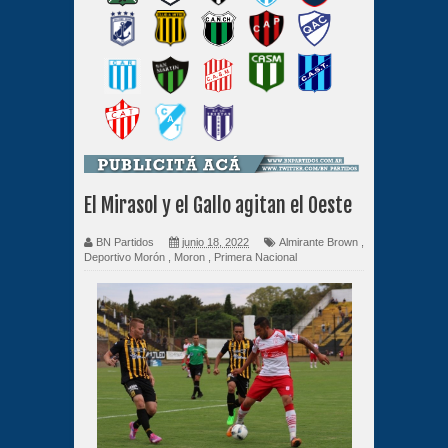
El Mirasol y el Gallo agitan el Oeste
BN Partidos
junio 18, 2022
Almirante Brown
,
Deportivo Morón
,
Moron
,
Primera Nacional