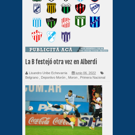
La B festejó otra vez en Alberdi
Lisandro Uribe Echevarria
junio 06, 2022
Belgrano
,
Deportivo Morón
,
Moron
,
Primera Nacional