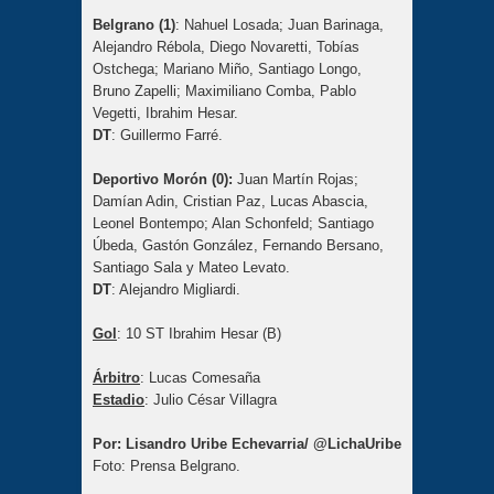
Belgrano (1)
: Nahuel Losada; Juan Barinaga,
Alejandro Rébola, Diego Novaretti, Tobías
Ostchega; Mariano Miño, Santiago Longo,
Bruno Zapelli; Maximiliano Comba, Pablo
Vegetti, Ibrahim Hesar.
DT
: Guillermo Farré.
Deportivo Morón (0):
Juan Martín Rojas;
Damían Adin, Cristian Paz, Lucas Abascia,
Leonel Bontempo; Alan Schonfeld; Santiago
Úbeda, Gastón González, Fernando Bersano,
Santiago Sala y Mateo Levato.
DT
: Alejandro Migliardi.
Gol
: 10 ST Ibrahim Hesar (B)
Árbitro
: Lucas Comesaña
Estadio
: Julio César Villagra
Por: Lisandro Uribe Echevarria/ @LichaUribe
Foto: Prensa Belgrano.