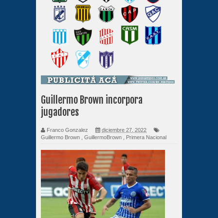
Guillermo Brown incorpora
jugadores
Franco Gonzalez
diciembre 27, 2022
Guillermo Brown
,
GuillermoBrown
,
Primera Nacional