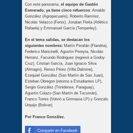
Con este panorama,
el equipo de Gastón
Esmerado, ya tiene cinco refuerzos
: Arnaldo
González (Agropecuario), Roberto Ramírez,
Nicolás Velazco (Fenix), Jonatan Fleita (Atlético
Rafaela) y Emmanuel García (Temperley).
En el tema salidas, se destacan los
siguientes nombres:
Martín Perafán (Flandria),
Federico Mancinelli, Agustín Pereyra, Nicolás
Herranz, Facundo Rodriguez (regresó a Godoy
Cruz), Cristian García, Juan Ignacio Silva
(Almagro), Renso Pérez (Villa Dalmine),
Ezequiel González (San Martín de San Juan),
Esteban Obregon (retorno a Estudiantes LP),
Sergio González (Trinidense, Paraguay),
Agustín Colazo (San Martín de Tucumán),
Franco Torres (Volvió a Gimnasia LP) y Gonzalo
Urquijo (Bolivar).
Por
Franco González.
Compartir en Facebook