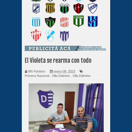
El Violeta se rearma con todo
BN Partidos
enero 08, 2023
Primera Nacional
,
Villa Dalmine
,
Villa Dálmine