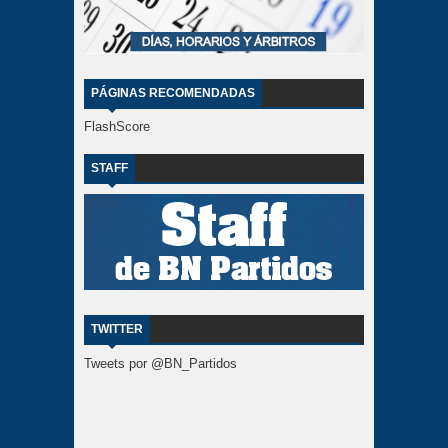
PÁGINAS RECOMENDADAS
FlashScore
STAFF
TWITTER
Tweets por @BN_Partidos