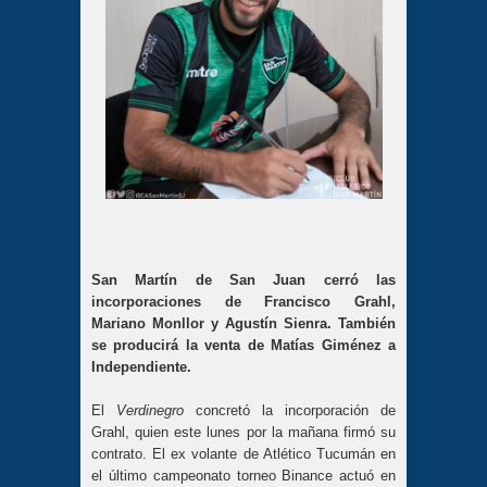
San Martín de San Juan cerró las
incorporaciones de Francisco Grahl,
Mariano Monllor y Agustín Sienra. También
se producirá la venta de Matías Giménez a
Independiente.
El
Verdinegro
concretó la incorporación de
Grahl, quien este lunes por la mañana firmó su
contrato. El ex volante de Atlético Tucumán en
el último campeonato torneo Binance actuó en