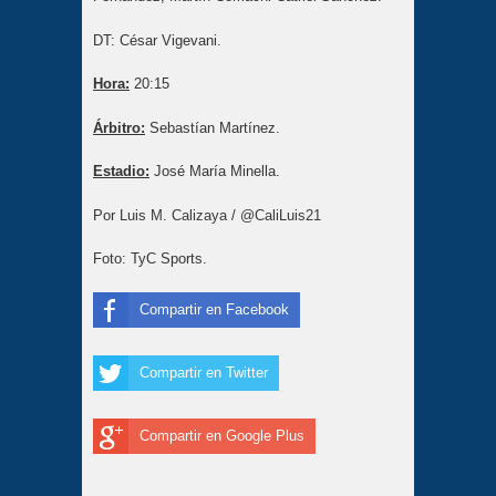
DT: César Vigevani.
Hora:
20:15
Árbitro:
Sebastían Martínez.
Estadio:
José María Minella.
Por
Luis M. Calizaya
/
@CaliLuis21
Foto: TyC Sports.
Compartir en Facebook
Compartir en Twitter
Compartir en Google Plus