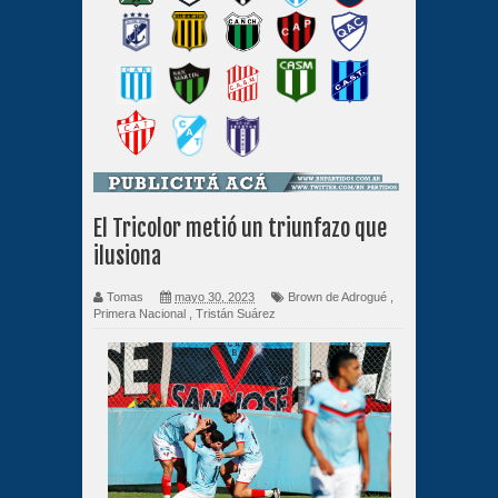
El Tricolor metió un triunfazo que
ilusiona
Tomas
mayo 30, 2023
Brown de Adrogué
,
Primera Nacional
,
Tristán Suárez