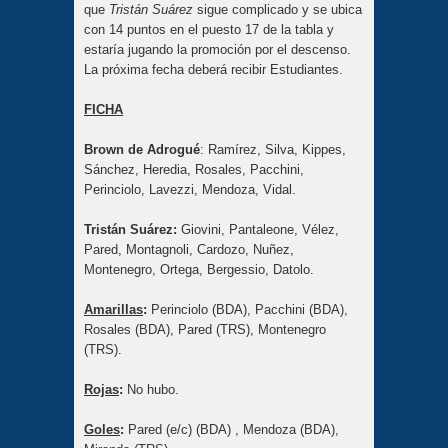
que
Tristán Suárez
sigue complicado y se ubica
con 14 puntos en el puesto 17 de la tabla y
estaría jugando la promoción por el descenso.
La próxima fecha deberá recibir Estudiantes.
FICHA
Brown de Adrogué
: Ramírez, Silva, Kippes,
Sánchez, Heredia, Rosales, Pacchini,
Perinciolo, Lavezzi, Mendoza, Vidal.
Tristán Suárez:
Giovini, Pantaleone, Vélez,
Pared, Montagnoli, Cardozo, Nuñez,
Montenegro, Ortega, Bergessio, Datolo.
Amarillas
:
Perinciolo (BDA), Pacchini (BDA),
Rosales (BDA), Pared (TRS), Montenegro
(TRS).
Rojas
:
No hubo.
Goles
:
Pared (e/c) (BDA) , Mendoza (BDA),