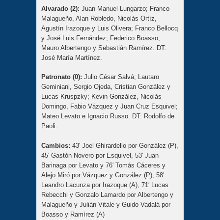
Alvarado (2):
Juan Manuel Lungarzo; Franco
Malagueño, Alan Robledo, Nicolás Ortíz,
Agustín Irazoque y Luis Olivera; Franco Bellocq
y José Luis Fernández; Federico Boasso,
Mauro Albertengo y Sebastián Ramírez. DT:
José María Martínez.
Patronato (0):
Julio César Salvá; Lautaro
Geminiani, Sergio Ojeda, Cristian González y
Lucas Kruspzky; Kevin González, Nicolás
Domingo, Fabio Vázquez y Juan Cruz Esquivel;
Mateo Levato e Ignacio Russo. DT: Rodolfo de
Paoli.
Cambios:
43′ Joel Ghirardello por González (P),
45′ Gastón Novero por Esquivel, 53′ Juan
Barinaga por Levato y 76′ Tomás Cáceres y
Alejo Miró por Vázquez y González (P); 58′
Leandro Lacunza por Irazoque (A), 71′ Lucas
Rebecchi y Gonzalo Lamardo por Albertengo y
Malagueño y Julián Vitale y Guido Vadalá por
Boasso y Ramírez (A)