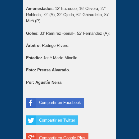
Amonestados:
12′ Irazoque, 16′ Olivera, 27′
Robledo, 72′ (A); 32′ Ojeda, 62′ Ghirardello, 87′
Miró (P)
Goles:
33′ Ramírez -penal-, 52′ Fernández (A);
Árbitro:
Rodrigo Rivero.
Estadio:
José María Minella.
Foto: Prensa Alvarado.
Por: Agustín Neira
Compartir en Facebook
Compartir en Twitter
Compartir en Google Plus