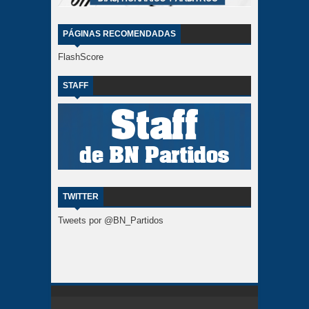
PÁGINAS RECOMENDADAS
FlashScore
STAFF
TWITTER
Tweets por @BN_Partidos