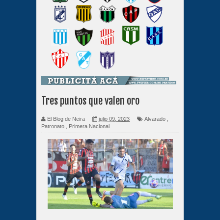
Tres puntos que valen oro
El Blog de Neira
julio 09, 2023
Alvarado
,
Patronato
,
Primera Nacional