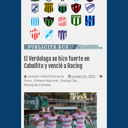
El Verdolaga se hizo fuerte en
Caballito y venció a Racing
Lisandro Uribe Echevarria
octubre 03, 2023
Ferro
,
Primera Nacional
,
Racing Cba
,
Racing de Córdoba