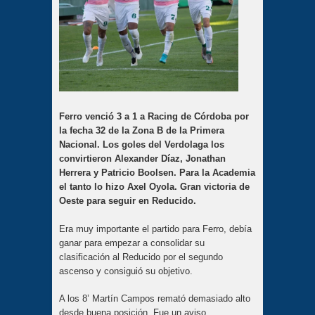
Ferro venció 3 a 1 a Racing de Córdoba por
la fecha 32 de la Zona B de la Primera
Nacional. Los goles del Verdolaga los
convirtieron Alexander Díaz, Jonathan
Herrera y Patricio Boolsen. Para la Academia
el tanto lo hizo Axel Oyola. Gran victoria de
Oeste para seguir en Reducido.
Era muy importante el partido para Ferro, debía
ganar para empezar a consolidar su
clasificación al Reducido por el segundo
ascenso y consiguió su objetivo.
A los 8’ Martín Campos remató demasiado alto
desde buena posición. Fue un aviso.