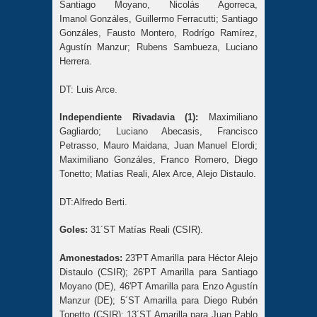
Santiago Moyano, Nicolás Agorreca,
Imanol Gonzáles, Guillermo Ferracutti; Santiago
Gonzáles, Fausto Montero, Rodrígo Ramírez,
Agustín Manzur; Rubens Sambueza, Luciano
Herrera.
DT: Luis Arce.
Independiente Rivadavia (1):
Maximiliano
Gagliardo; Luciano Abecasis, Francisco
Petrasso, Mauro Maidana, Juan Manuel Elordi;
Maximiliano Gonzáles, Franco Romero, Diego
Tonetto; Matías Reali, Alex Arce, Alejo Distaulo.
DT:Alfredo Berti.
Goles:
31´ST Matías Reali (CSIR).
Amonestados:
23'PT Amarilla para Héctor Alejo
Distaulo (CSIR); 26'PT Amarilla para Santiago
Moyano (DE), 46'PT Amarilla para Enzo Agustín
Manzur (DE); 5´ST Amarilla para Diego Rubén
Tonetto (CSIR); 13´ST Amarilla para Juan Pablo