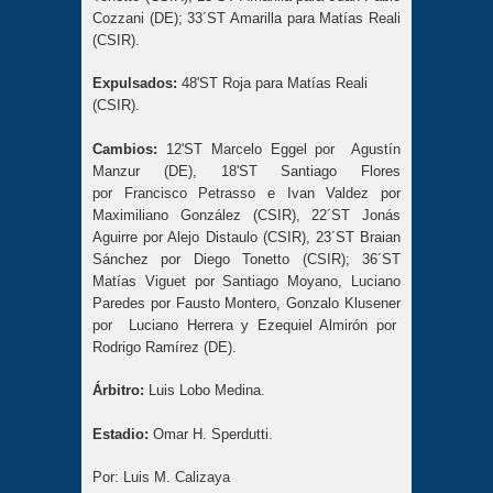
Cozzani (DE); 33´ST Amarilla para Matías Reali
(CSIR).
Expulsados:
48'ST Roja para Matías Reali
(CSIR).
Cambios:
12'ST Marcelo Eggel por Agustín
Manzur (DE), 18'ST Santiago Flores
por Francisco Petrasso e Ivan Valdez por
Maximiliano González (CSIR), 22´ST Jonás
Aguirre por Alejo Distaulo (CSIR), 23´ST Braian
Sánchez por Diego Tonetto (CSIR); 36´ST
Matías Viguet por Santiago Moyano, Luciano
Paredes por Fausto Montero, Gonzalo Klusener
por Luciano Herrera y Ezequiel Almirón por
Rodrigo Ramírez (DE).
Árbitro:
Luis Lobo Medina.
Estadio:
Omar H. Sperdutti.
Por:
Luis M. Calizaya