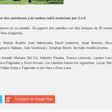
 en dos amistosos y en ambos salió victorioso por 1 a 0.
janero
en su estadio. Se jugaron dos partidos con dos tiempos de 35 minut
n Vera (segundo).
11: Matías Budiño; Iván Valenzuela, David Ledesma, Jorge Benítez, Nico
Ignacio Vallejos, Iván Sandoval y Jonathan Berón. No hubo modificaciones.
o Amadé; Mariano Del Col, Valentín Perales, Franco Lorenzón, Lautaro Lusn
nco Fagúndez y Enzo Acosta. Los cambios fueron los siguientes: Lucas Silv
 Felipe Gorla x Fagúndez e Ian Vera x Enzo Luna.
Compartir en Google Plus