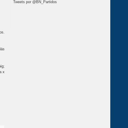
Tweets por @BN_Partidos
os.
lás
ig;
a x