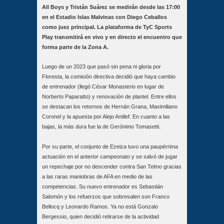
All Boys y Tristán Suárez se medirán desde las 17:00
en el Estadio Islas Malvinas con Diego Ceballos
como juez principal. La plataforma de TyC Sports
Play transmitirá en vivo y en directo el encuentro que
forma parte de la Zona A.
Luego de un 2023 que pasó sin pena ni gloria por
Floresta, la comisión directiva decidió que haya cambio
de entrenador (llegó César Monasterio en lugar de
Norberto Paparatto) y renovación de plantel. Entre ellos
se destacan los retornos de Hernán Grana, Maximiliano
Coronel y la apuesta por Alejo Antilef. En cuanto a las
bajas, la más dura fue la de Gerónimo Tomasetti.
Por su parte, el conjunto de Ezeiza tuvo una paupérrima
actuación en el anterior campeonato y se salvó de jugar
un repechaje por no descender contra San Telmo gracias
a las raras maniobras de AFA en medio de las
competencias. Su nuevo entrenador es Sebastián
Salomón y los refuerzos que sobresalen son Franco
Bellocq y Leonardo Ramos. Ya no está Gonzalo
Bergessio, quien decidió retirarse de la actividad