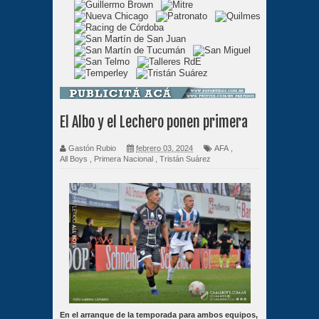
El Albo y el Lechero ponen primera
Gastón Rubio
febrero 03, 2024
AFA
,
All Boys
,
Primera Nacional
,
Tristán Suárez
En el arranque de la temporada para ambos equipos,