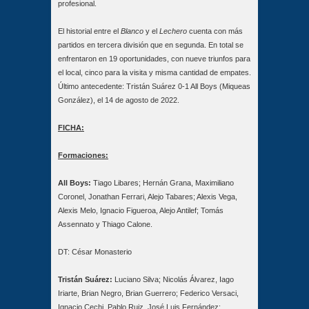
profesional.
El historial entre el
Blanco
y el
Lechero
cuenta con más
partidos en tercera división que en segunda. En total se
enfrentaron en 19 oportunidades, con nueve triunfos para
el local, cinco para la visita y misma cantidad de empates.
Último antecedente: Tristán Suárez 0-1 All Boys (Miqueas
González), el 14 de agosto de 2022.
FICHA:
Formaciones:
All Boys:
Tiago Libares; Hernán Grana, Maximiliano
Coronel, Jonathan Ferrari, Alejo Tabares; Alexis Vega,
Alexis Melo, Ignacio Figueroa, Alejo Antilef; Tomás
Assennato y Thiago Calone.
DT: César Monasterio
Tristán Suárez:
Luciano Silva; Nicolás Álvarez, Iago
Iriarte, Brian Negro, Brian Guerrero; Federico Versaci,
Ignacio Cechi, Pablo Ruiz, José Luis Fernández;