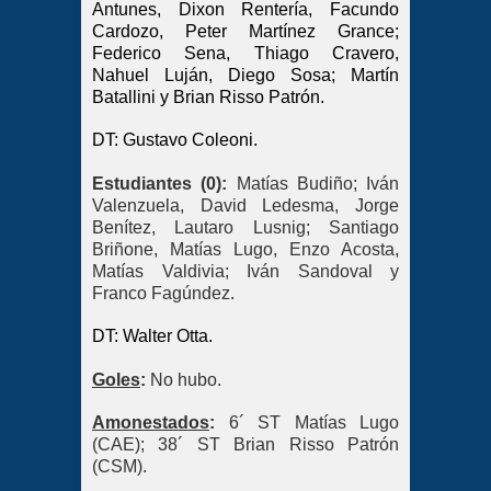
Antunes, Dixon Rentería, Facundo
Cardozo, Peter Martínez Grance;
Federico Sena, Thiago Cravero,
Nahuel Luján, Diego Sosa; Martín
Batallini y Brian Risso Patrón.
DT: Gustavo Coleoni.
Estudiantes (0):
Matías Budiño; Iván
Valenzuela, David Ledesma, Jorge
Benítez, Lautaro Lusnig; Santiago
Briñone, Matías Lugo, Enzo Acosta,
Matías Valdivia; Iván Sandoval y
Franco Fagúndez.
DT: Walter Otta.
Goles
:
No hubo.
Amonestados
:
6´ ST Matías Lugo
(CAE); 38´ ST Brian Risso Patrón
(CSM).