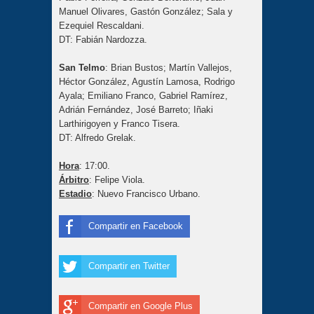
Manuel Olivares, Gastón González; Sala y
Ezequiel Rescaldani.
DT: Fabián Nardozza.
San Telmo
: Brian Bustos; Martín Vallejos,
Héctor González, Agustín Lamosa, Rodrigo
Ayala; Emiliano Franco, Gabriel Ramírez,
Adrián Fernández, José Barreto; Iñaki
Larthirigoyen y Franco Tisera.
DT: Alfredo Grelak.
Hora
: 17:00.
Árbitro
: Felipe Viola.
Estadio
: Nuevo Francisco Urbano.
Compartir en Facebook
Compartir en Twitter
Compartir en Google Plus