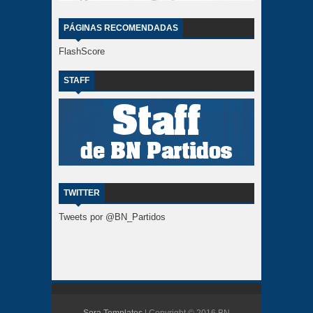
PÁGINAS RECOMENDADAS
FlashScore
STAFF
TWITTER
Tweets por @BN_Partidos