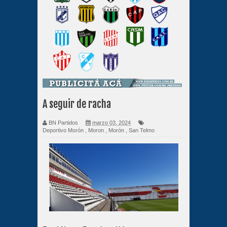
A seguir de racha
BN Partidos
marzo 03, 2024
Deportivo Morón
,
Moron
,
Morón
,
San Telmo