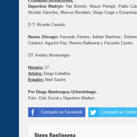
Probables formaciones:
Deportivo Madryn:
Yair Bonnin; Mauro Peinipil, Pablo Cald
Nicolás Sánchez; Marcos Rivadero, Diego Crego o Estanislao
D.T: Ricardo Casado.
Nueva Chicago:
Facundo Ferrero; Adrián Martínez, Stefano
Cardozo, Agustín Paz; Ramiro Balbuena y Facundo Castro.
DT: Andrés Montenegro.
Horario:
17.
Arbitro:
Diego Ceballos.
Estadio:
Abel Sastre.
Por Diego Bentivegna /@bentidiego.
Foto: Club Social y Deportivo Madryn.
Compartir en Facebook
Compartir en Twitter
Diego Bentivegna