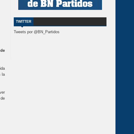
TWITTER
Tweets por @BN_Partidos
 de
ida
 la
ver
 de