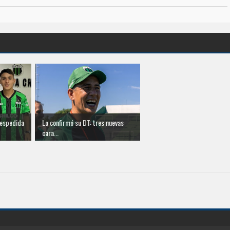
despedida
Lo confirmó su DT: tres nuevas
cara...