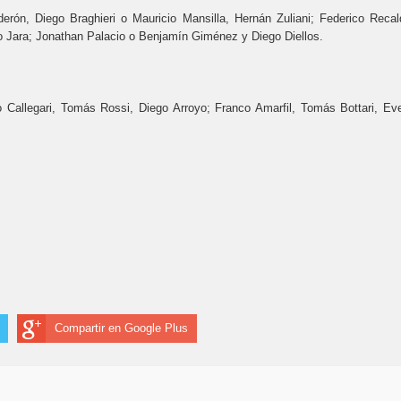
erón, Diego Braghieri o Mauricio Mansilla, Hernán Zuliani; Federico Recal
 Jara; Jonathan Palacio o Benjamín Giménez y Diego Diellos.
 Callegari, Tomás Rossi, Diego Arroyo; Franco Amarfil, Tomás Bottari, Eve
Compartir en Google Plus