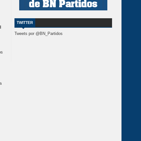
TWITTER
l
Tweets por @BN_Partidos
os
a