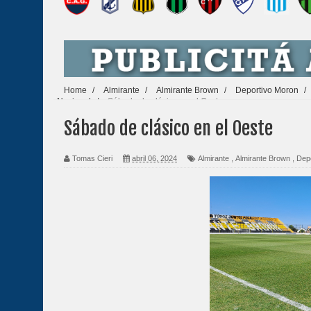
Home
/
Almirante
/
Almirante Brown
/
Deportivo Moron
/
Nacional
/
Sábado de clásico en el Oeste
Sábado de clásico en el Oeste
Tomas Cieri
abril 06, 2024
Almirante
,
Almirante Brown
,
Dep