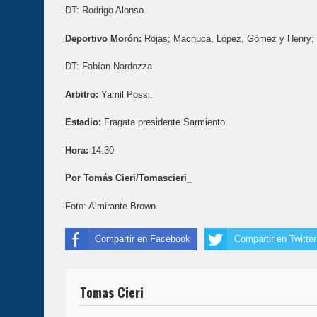
DT: Rodrigo Alonso
Deportivo Morón:
Rojas; Machuca, López, Gómez y Henry; B
DT: Fabían Nardozza
Arbitro:
Yamil Possi.
Estadio:
Fragata presidente Sarmiento.
Hora:
14:30
Por Tomás Cieri/Tomascieri_
Foto: Almirante Brown.
Compartir en Facebook
Compartir en Twitter
Tomas Cieri