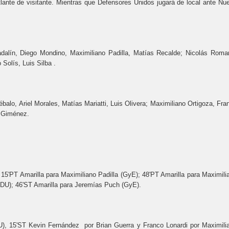
ante de visitante. Mientras que Defensores Unidos jugará de local ante Nu
dalín, Diego Mondino, Maximiliano Padilla, Matías Recalde; Nicolás Roma
Solís, Luis Silba .
balo, Ariel Morales, Matías Mariatti, Luis Olivera; Maximiliano Ortigoza, Fra
n Giménez.
 15'PT Amarilla para Maximiliano Padilla (GyE); 48'PT Amarilla para Maximili
DU); 46'ST Amarilla para Jeremías Puch (GyE).
U), 15'ST Kevin Fernández por Brian Guerra y Franco Lonardi por Maximili