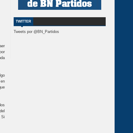
TWITTER
Tweets por @BN_Partidos
aer
por
nda
lgo
 en
que
dos
del
 Si