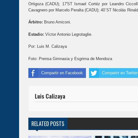
Ortigoza (CADU); 17'ST Ismael Cortéz por Leandro Ciccol
Cavagnero por Marcelo Peralta (CADU); 40´ST Nicolás Rinald
Árbitro:
Bruno Amiconi.
Estadio:
Víctor Antonio Legrotaglie.
Por: Luis M. Calizaya
Foto: Prensa Gimnasia y Esgrima de Mendoza
Compartir en Facebook
Compartir en Twitter
Luis Calizaya
RELATED POSTS