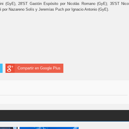
lini (GyE), 28'ST Gastón Espósito por Nicolás Romano (GyE); 35'ST Nico
i por Nazareno Solís y Jeremías Puch por Ignacio Antonio (GyE).
Compartir en Google Plus