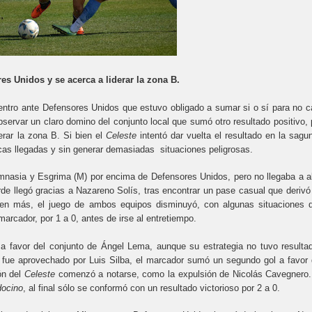
s Unidos y se acerca a liderar la zona B.
entro ante Defensores Unidos que estuvo obligado a sumar si o sí para no c
bservar un claro domino del conjunto local que sumó otro resultado positivo, 
erar la zona B. Si bien el
Celeste
intentó dar vuelta el resultado en la sagu
ocas llegadas y sin generar demasiadas situaciones peligrosas.
 Gimnasia y Esgrima (M) por encima de Defensores Unidos, pero no llegaba a a
arde llegó gracias a Nazareno Solís, tras encontrar un pase casual que derivó
 en más, el juego de ambos equipos disminuyó, con algunas situaciones 
marcador, por 1 a 0, antes de irse al entretiempo.
 a favor del conjunto de Ángel Lema, aunque su estrategia no tuvo resulta
e fue aprovechado por Luis Silba, el marcador sumó un segundo gol a favor 
ión del
Celeste
comenzó a notarse, como la expulsión de Nicolás Cavegnero.
ocino
, al final sólo se conformó con un resultado victorioso por 2 a 0.