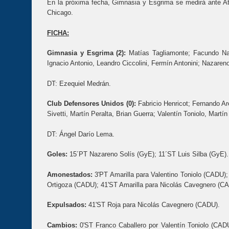
En la próxima fecha, Gimnasia y Esgrima se medirá ante Atl
Chicago.
FICHA:
Gimnasia y Esgrima (2):
Matías Tagliamonte; Facundo Na
Ignacio Antonio, Leandro Ciccolini, Fermín Antonini; Nazareno 
DT: Ezequiel Medrán.
Club Defensores Unidos (0):
Fabricio Henricot; Fernando Aré
Sivetti, Martín Peralta, Brian Guerra; Valentín Toniolo, Martí
DT: Ángel Darío Lema.
Goles:
15´PT Nazareno Solís (GyE); 11´ST Luis Silba (GyE).
Amonestados:
3'PT Amarilla para Valentino Toniolo (CADU);
Ortigoza (CADU); 41'ST Amarilla para Nicolás Cavegnero (CA
Expulsados:
41'ST Roja para Nicolás Cavegnero (CADU).
Cambios:
0'ST Franco Caballero por Valentín Toniolo (CAD