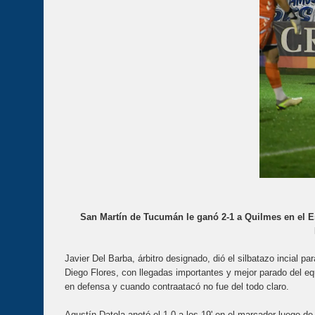
San Martín de Tucumán le ganó 2-1 a Quilmes en el Es
Javier Del Barba, árbitro designado, dió el silbatazo incial pa
Diego Flores, con llegadas importantes y mejor parado del e
en defensa y cuando contraatacó no fue del todo claro.
Agustín Datola anotó el 1-0 a los 19' en el marcador luego de