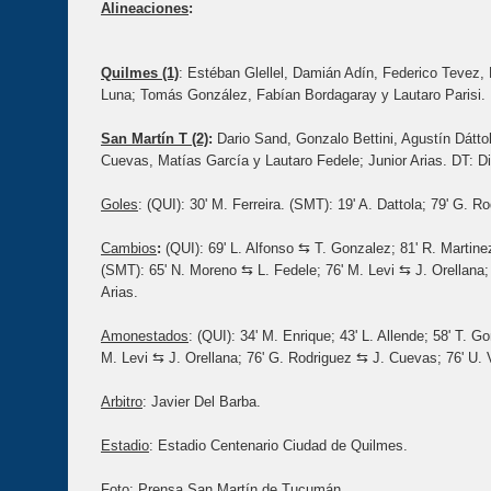
Alineaciones
:
Quilmes (1)
: Estéban Glellel, Damián Adín, Federico Tevez,
Luna; Tomás González, Fabían Bordagaray y Lautaro Parisi. 
San Martín T (2)
:
Dario Sand, Gonzalo Bettini, Agustín Dátto
Cuevas, Matías García y Lautaro Fedele; Junior Arias. DT: Di
Goles
: (QUI): 30' M. Ferreira. (SMT): 19' A. Dattola; 79' G. R
Cambios
:
(QUI): 69' L. Alfonso ⇆ T. Gonzalez; 81' R. Martin
(SMT): 65' N. Moreno ⇆ L. Fedele; 76' M. Levi ⇆ J. Orellana; 
Arias.
Amonestados
: (QUI): 34' M. Enrique; 43' L. Allende; 58' T. 
M. Levi ⇆ J. Orellana; 76' G. Rodriguez ⇆ J. Cuevas; 76' U. Ve
Arbitro
: Javier Del Barba.
Estadio
: Estadio Centenario Ciudad de Quilmes.
Foto: Prensa San Martín de Tucumán.