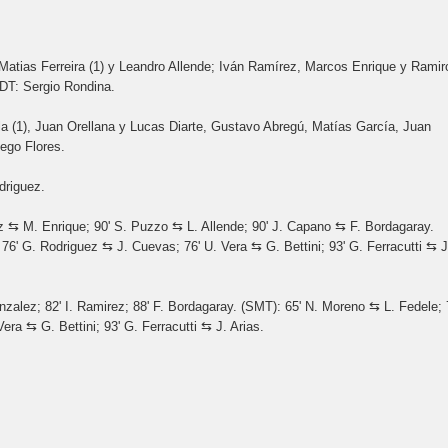
 Matias Ferreira (1) y Leandro Allende; Iván Ramírez, Marcos Enrique y Ramir
DT: Sergio Rondina.
la (1), Juan Orellana y Lucas Diarte, Gustavo Abregú, Matías García, Juan
ego Flores.
odriguez.
ez ⇆ M. Enrique; 90' S. Puzzo ⇆ L. Allende; 90' J. Capano ⇆ F. Bordagaray.
76' G. Rodriguez ⇆ J. Cuevas; 76' U. Vera ⇆ G. Bettini; 93' G. Ferracutti ⇆ J
Gonzalez; 82' I. Ramirez; 88' F. Bordagaray. (SMT): 65' N. Moreno ⇆ L. Fedele; 
ra ⇆ G. Bettini; 93' G. Ferracutti ⇆ J. Arias.