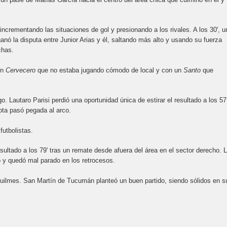
incrementando las situaciones de gol y presionando a los rivales. A los 30', u
anó la disputa entre Junior Arias y él, saltando más alto y usando su fuerza
chas.
un
Cervecero
que no estaba jugando cómodo de local y con un
Santo
que
.
 Lautaro Parisi perdió una oportunidad única de estirar el resultado a los 57
lota pasó pegada al arco.
futbolistas.
sultado a los 79' tras un remate desde afuera del área en el sector derecho. 
 y quedó mal parado en los retrocesos.
uilmes. San Martín de Tucumán planteó un buen partido, siendo sólidos en s