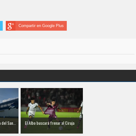
Compartir en Google Plus
 del San...
El Albo buscará frenar al Ciruja