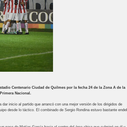
tadio Centenario Ciudad de Quilmes por la fecha 24 de la Zona A de la
Primera Nacional.
ra dar inicio al partido que arrancó con una mejor versión de los dirigidos de
quipo desde lo táctico. El combinado de Sergio Rondina estuvo bastante ende
 un pase de Matías García hacia el centro del área chica que culminó en él y