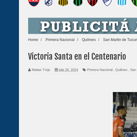
Home
/
Primera Nacional
/
Quilmes
/
San Martin de Tuc
Victoria Santa en el Centenario
Matias Trejo
julio 26, 2024
Primera Nacional
,
Quilmes
,
San