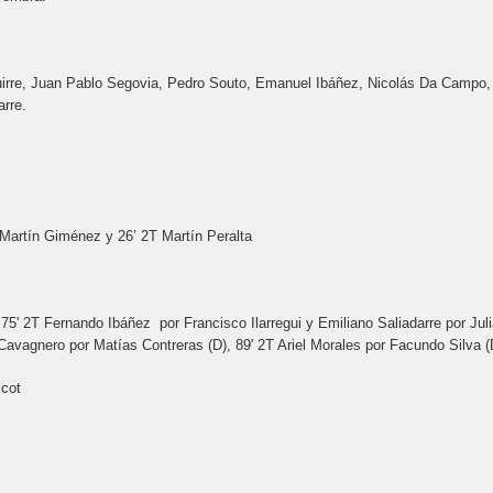
irre, Juan Pablo Segovia, Pedro Souto, Emanuel Ibáñez, Nicolás Da Campo,
arre.
 Martín Giménez y 26’ 2T Martín Peralta
75' 2T Fernando Ibáñez por Francisco Ilarregui y Emiliano Saliadarre por Jul
 Cavagnero por Matías Contreras (D), 89' 2T Ariel Morales por Facundo Silva (
icot