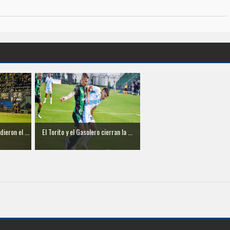
ieron el ...
El Torito y el Gasolero cierran la ...