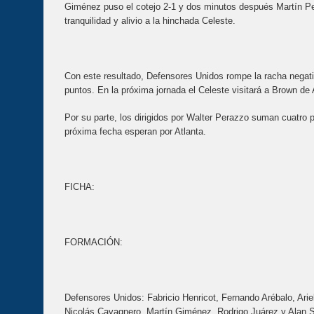
Giménez puso el cotejo 2-1 y dos minutos después Martín Per
tranquilidad y alivio a la hinchada Celeste.
Con este resultado, Defensores Unidos rompe la racha negativa
puntos. En la próxima jornada el Celeste visitará a Brown de
Por su parte, los dirigidos por Walter Perazzo suman cuatro p
próxima fecha esperan por Atlanta.
FICHA:
FORMACIÓN:
Defensores Unidos: Fabricio Henricot, Fernando Arébalo, Ariel
Nicolás Cavagnero, Martín Giménez, Rodrigo Juárez y Alan 