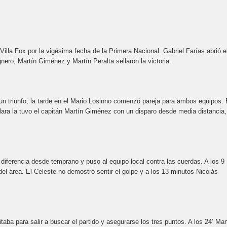
illa Fox por la vigésima fecha de la Primera Nacional. Gabriel Farías abrió e
nero, Martín Giménez y Martín Peralta sellaron la victoria.
 triunfo, la tarde en el Mario Losinno comenzó pareja para ambos equipos. 
lara la tuvo el capitán Martín Giménez con un disparo desde media distancia,
iferencia desde temprano y puso al equipo local contra las cuerdas. A los 9
del área. El Celeste no demostró sentir el golpe y a los 13 minutos Nicolás
ba para salir a buscar el partido y asegurarse los tres puntos. A los 24’ Mar