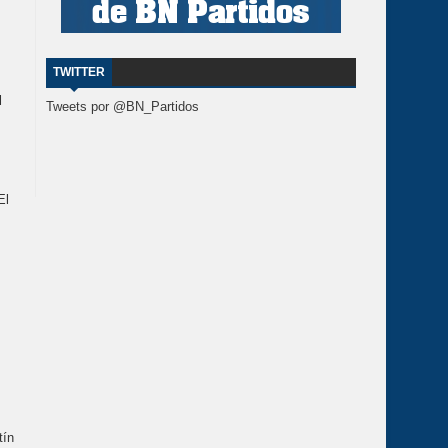
TWITTER
l
Tweets por @BN_Partidos
El
tín