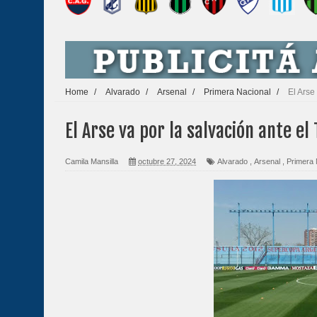
Home
/
Alvarado
/
Arsenal
/
Primera Nacional
/
El Arse
El Arse va por la salvación ante el 
Camila Mansilla
octubre 27, 2024
Alvarado
,
Arsenal
,
Primera 