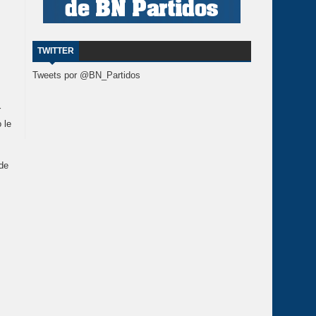
TWITTER
Tweets por @BN_Partidos
r
 le
de