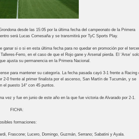
 Grondona desde las 15:05 por la última fecha del campeonato de la Primera
ncuentro será Lucas Comesaña y se transmitirá por TyC Sports Play.
 ganar si o si en esta última fecha para no quedar en promoción por el terce
lleres-Ferro, en el caso de que el Rojo gane y Arsenal pierda. El ‘Arse’ solo
o que ajusta su permanencia en la Primera Nacional.
atense para mantener su categoría. La fecha pasada cayó 3-1 frente a Racing 
r 2-0 frente al primer finalista por el ascenso, San Martín de Tucumán, y se
n el puesto 14° con 45 puntos.
na vez y fue en junio de este año en la que fue victoria de Alvarado por 2-1.
FICHA:
osibles formaciones:
rdi, Frascone; Lucero, Domingo, Guzmán, Serrano; Sabatini y Ayala.