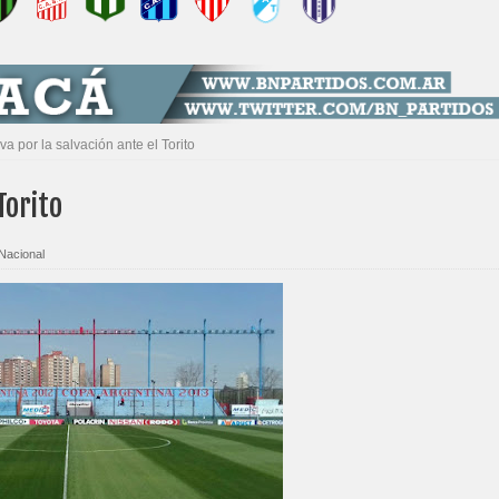
 va por la salvación ante el Torito
Torito
Nacional