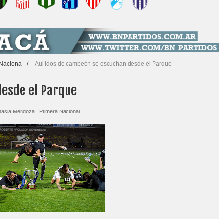
Nacional
/
Aullidos de campeón se escuchan desde el Parque
desde el Parque
nasia Mendoza
,
Primera Nacional