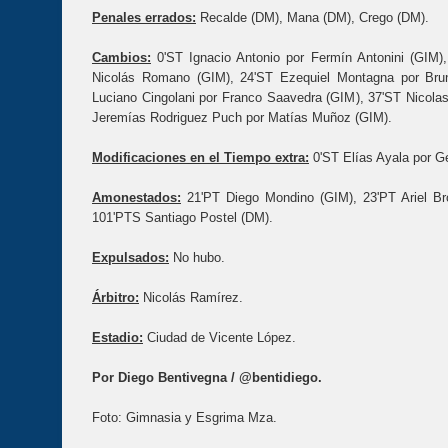
Penales errados:
Recalde (DM), Mana (DM), Crego (DM).
Cambios:
0'ST Ignacio Antonio por Fermín Antonini (GIM)
Nicolás Romano (GIM), 24'ST Ezequiel Montagna por Bru
Luciano Cingolani por Franco Saavedra (GIM), 37'ST Nicola
Jeremías Rodriguez Puch por Matías Muñoz (GIM).
Modificaciones en el Tiempo extra:
0'ST Elías Ayala por G
Amonestados:
21'PT Diego Mondino (GIM), 23'PT Ariel Br
101'PTS Santiago Postel (DM).
Expulsados:
No hubo.
Árbitro:
Nicolás Ramírez.
Estadio:
Ciudad de Vicente López.
Por Diego Bentivegna / @bentidiego.
Foto: Gimnasia y Esgrima Mza.