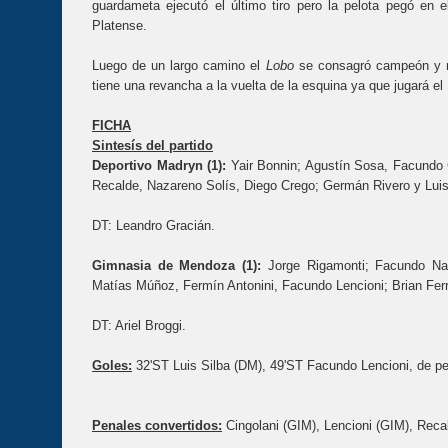
guardameta ejecutó el último tiro pero la pelota pegó en 
Platense.
Luego de un largo camino el
Lobo
se consagró campeón y re
tiene una revancha a la vuelta de la esquina ya que jugará el 
FICHA
Sintesís del partido
Deportivo Madryn (1):
Yair Bonnin; Agustín Sosa, Facundo G
Recalde, Nazareno Solís, Diego Crego; Germán Rivero y Luis
DT: Leandro Gracián.
Gimnasia de Mendoza (1):
Jorge Rigamonti; Facundo Na
Matías Múñoz, Fermín Antonini, Facundo Lencioni; Brian Fer
DT: Ariel Broggi.
Goles:
32'ST Luis Silba (DM), 49'ST Facundo Lencioni, de pe
Penales convertidos:
Cingolani (GIM), Lencioni (GIM), Reca