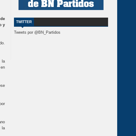
 de
TWITTER
o y
Tweets por @BN_Partidos
do.
 la
 en
ese
por
ano
 la