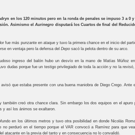
dryn en los 120 minutos pero en la ronda de penales se impuso 3 a 0 y
isión. Asimismo el
Aurinegro
disputará los Cuartos de final del Reducid
or fue más punzante en ataque y tuvo la primera chance en el inicio del parti
rse en ventaja pero la defensa del
Depo
sacó la pelota dentro de su arco.
 dudoso ingreso del balón hubo un desvío en la mano de Matías Múñoz en
uvo dudas porque fue un testigo privilegiado de toda la acción y no la revisó,
 avisó que estaba presente con una buena maniobra de Diego Crego. Ante 
y también creó otra chance clara. Sin embargo los dos equipos en el apuro 
es y así los ánimos se exaltaron.
rofundo en los últimos metros y tuvo otra posibilidad en donde Nicolás Rom
rque no perduró en el tiempo porque el VAR convocó a Ramírez para que vea
el atacante en la previa del tanto y en consecuencia no lo convalidó.