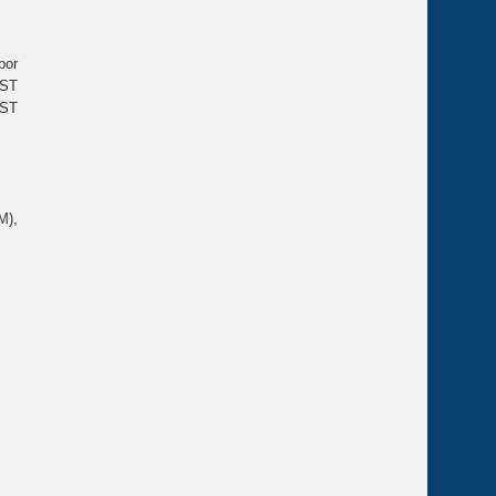
por
'ST
'ST
M),