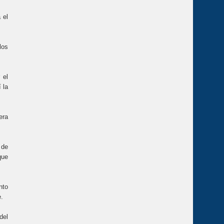
 el
los
 el
 la
era
 de
que
nto
e.
del