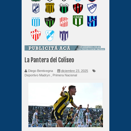
La Pantera del Coliseo
Diego Bentivegna
diciembre 23, 2025
Deportivo Madryn
,
Primera Nacional