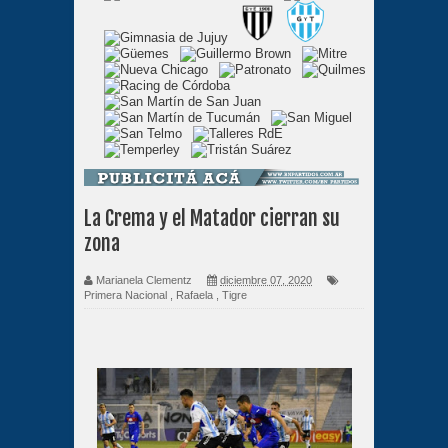
La Crema y el Matador cierran su
zona
Marianela Clementz
diciembre 07, 2020
Primera Nacional
,
Rafaela
,
Tigre