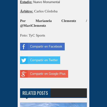
Estadio:
Nuevo Monumental
Árbitro:
Carlos Córdoba
Por Marianela Clementz /
@MariClementz
Foto: TyC Sports
Compartir en Facebook
Compartir en Twitter
Compartir en Google Plus
RELATED POSTS