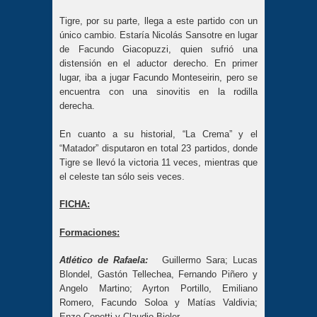
Tigre, por su parte, llega a este partido con un
único cambio. Estaría Nicolás Sansotre en lugar
de Facundo Giacopuzzi, quien sufrió una
distensión en el aductor derecho. En primer
lugar, iba a jugar Facundo Monteseirin, pero se
encuentra con una sinovitis en la rodilla
derecha.
En cuanto a su historial, “La Crema” y el
“Matador” disputaron en total 23 partidos, donde
Tigre se llevó la victoria 11 veces, mientras que
el celeste tan sólo seis veces.
FICHA:
Formaciones:
Atlético de Rafaela:
Guillermo Sara; Lucas
Blondel, Gastón Tellechea, Fernando Piñero y
Angelo Martino; Ayrton Portillo, Emiliano
Romero, Facundo Soloa y Matías Valdivia;
Enzo Copetti y Claudio Bieler.