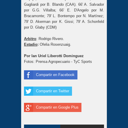
Gagliardi por B. Blando (CAA). 66' A. Salvador
por G.G. Villalba; 66' E. D'Angelo por M.
Bracamonte; 79' L. Bontempo por N. Martínez;
79' D. Akerman por K. Gissi; 79' A. Schonfeld
por D. Glaby (CDM)
Arbitro
: Rodrigo Rivero.
Estadio
:
Ofelia Rosenzuaig.
Por Ian Uriel Liberotti Dominguez
Fotos: Prensa Agropecuario - TyC Sports
Compartir en Facebook
Compartir en Twitter
Compartir en Google Plus