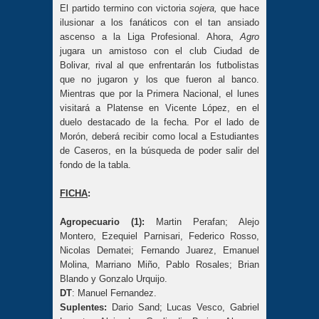
El partido termino con victoria
sojera,
que hace
ilusionar a los fanáticos con el tan ansiado
ascenso a la Liga Profesional. Ahora,
Agro
jugara un amistoso con el club Ciudad de
Bolivar, rival al que enfrentarán los futbolistas
que no jugaron y los que fueron al banco.
Mientras que por la Primera Nacional, el lunes
visitará a Platense en Vicente López, en el
duelo destacado de la fecha. Por el lado de
Morón, deberá recibir como local a Estudiantes
de Caseros, en la búsqueda de poder salir del
fondo de la tabla.
FICHA
:
Agropecuario (1):
Martin Perafan; Alejo
Montero, Ezequiel Parnisari, Federico Rosso,
Nicolas Dematei; Fernando Juarez, Emanuel
Molina, Marriano Miño, Pablo Rosales; Brian
Blando y Gonzalo Urquijo.
DT
: Manuel Fernandez.
Suplentes:
Dario Sand; Lucas Vesco, Gabriel