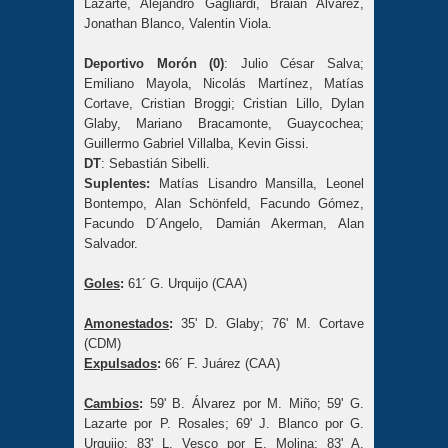
Lazarte, Alejandro Gagliardi, Braian Alvarez,
Jonathan Blanco, Valentin Viola.
Deportivo Morón (0)
: Julio César Salva;
Emiliano Mayola, Nicolás Martínez, Matías
Cortave, Cristian Broggi; Cristian Lillo, Dylan
Glaby, Mariano Bracamonte, Guaycochea;
Guillermo Gabriel Villalba, Kevin Gissi.
DT
: Sebastián Sibelli.
Suplentes:
Matías Lisandro Mansilla, Leonel
Bontempo, Alan Schönfeld, Facundo Gómez,
Facundo D´Angelo, Damián Akerman, Alan
Salvador.
Goles
:
61´ G. Urquijo (CAA)
Amonestados
:
35' D. Glaby; 76' M. Cortave
(CDM)
Expulsados
:
66´ F. Juárez (CAA)
Cambios
:
59' B. Álvarez por M. Miño; 59' G.
Lazarte por P. Rosales; 69' J. Blanco por G.
Urquijo; 83' L. Vesco por E. Molina; 83' A.