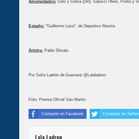
Amonestados:
Soto y Goitía (DR). Galucci Otero, Purita y V
Estadio:
"Guillermo Laza", de Deportivo Riestra.
Árbitro:
Pablo Dóvalo.
Por Sofía Ladrón de Guevara/ @Lalaladron
Foto: Prensa Oficial San Martín
Compartir en Facebook
Compartir en Twitter
Lala Ladron