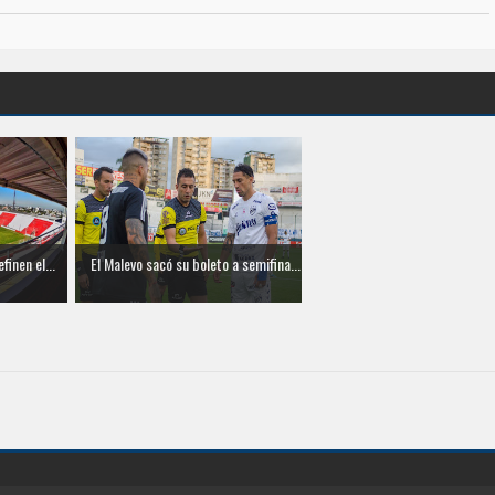
finen el...
El Malevo sacó su boleto a semifina...