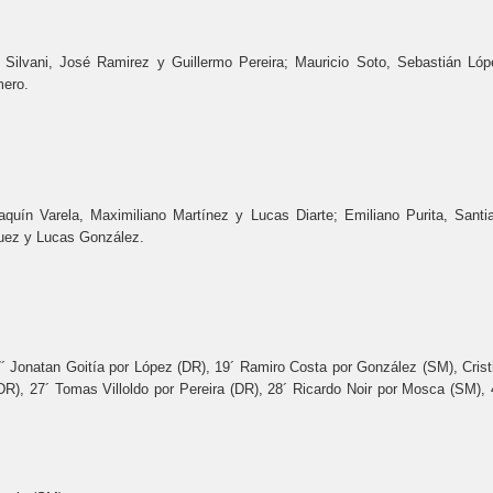
l Silvani, José Ramirez y Guillermo Pereira; Mauricio Soto, Sebastián Lóp
mero.
aquín Varela, Maximiliano Martínez y Lucas Diarte; Emiliano Purita, Santi
guez y Lucas González.
Jonatan Goitía por López (DR), 19´ Ramiro Costa por González (SM), Crist
DR), 27´ Tomas Villoldo por Pereira (DR), 28´ Ricardo Noir por Mosca (SM), 