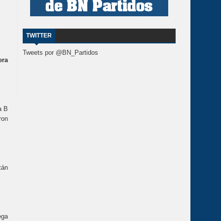
TWITTER
Tweets por @BN_Partidos
era
a B
ron
tán
ega