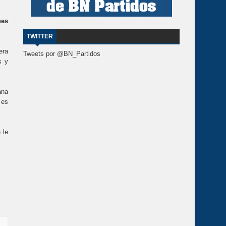
nes
TWITTER
era
Tweets por @BN_Partidos
s y
ana
 es
 le