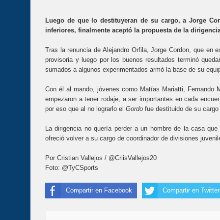
Luego de que lo destituyeran de su cargo, a Jorge Cor
inferiores, finalmente aceptó la propuesta de la dirigenci
Tras la renuncia de Alejandro Orfila, Jorge Cordon, que en 
provisoria y luego por los buenos resultados terminó quedan
sumados a algunos experimentados armó la base de su equi
Con él al mando, jóvenes como Matías Mariatti, Fernando 
empezaron a tener rodaje, a ser importantes en cada encuent
por eso que al no lograrlo el
Gordo
fue destituido de su carg
La dirigencia no quería perder a un hombre de la casa que 
ofreció volver a su cargo de coordinador de divisiones juve
Por Cristian Vallejos / @CriisVallejos20
Foto: @TyCSports
Compartir en Facebook
Compartir en Twitter