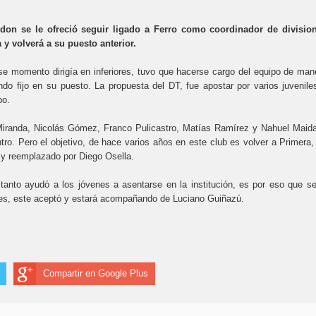
don se le ofreció seguir ligado a Ferro como coordinador de divisio
a y volverá a su puesto anterior.
ese momento dirigía en inferiores, tuvo que hacerse cargo del equipo de man
do fijo en su puesto. La propuesta del DT, fue apostar por varios juvenile
po.
Miranda, Nicolás Gómez, Franco Pulicastro, Matías Ramírez y Nahuel Maid
ro. Pero el objetivo, de hace varios años en este club es volver a Primera,
o y reemplazado por Diego Osella.
tanto ayudó a los jóvenes a asentarse en la institución, es por eso que se
niles, este aceptó y estará acompañando de Luciano Guiñazú.
Compartir en Google Plus