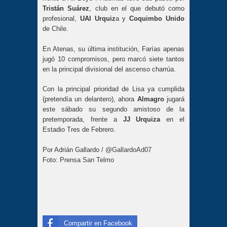
Tristán Suárez
, club en el que debutó como
profesional,
UAI Urquiz
a y
Coquimbo Unido
de Chile.
En Atenas, su última institución, Farías apenas
jugó 10 compromisos, pero marcó siete tantos
en la principal divisional del ascenso charrúa.
Con la principal prioridad de Lisa ya cumplida
(pretendía un delantero), ahora
Almagro
jugará
este sábado su segundo amistoso de la
pretemporada, frente a
JJ Urquiza
en el
Estadio Tres de Febrero.
Por Adrián Gallardo /
@GallardoAd07
Foto: Prensa San Telmo
Compartir en Facebook