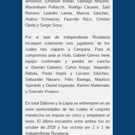
amistoso: Emanuel Bilbao; Santiago Moyano,
Maximiliano Pollacchi, Rodrigo Cásares, Zaid
Romero; Leandro Larrea, Marcos Sánchez,
Ataliva Schweizer, Faucndo Rizzi; Cristian
Ojeda y Sergio Sosa.
Por el lado de Independiente Rivadavia
incorporó solamente seis jugadores de los
cuales tres viajaron a Campana. Para el
compromiso ante el
Viola
, Gabriel Gómez tiene
equipo confirmado y pondrá en cancha
a: Damián Cebreiro; Carlos Araujo, Alejandro
Rébola, Paolo Impini y Luciano Sánchez;
Sebastián Navarro, Félix Banega, Mauricio
Sperdutti y Daniel Imperiale; Ramiro Maldonado
y Gonzalo Vivanco.
En total Dálmine y la
Lepra
se enfrentaron en en
siete oportunidades de las cuales el conjunto
mendocino se impuso en cinco y empataron el
resto. El último encuentro entre ambos fue en
octubre de 2018 y fue victoria por 2 a 1 de
Independiente Rivadavia.