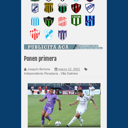
Ponen primera
Joaquín Bertone
marzo 12, 2021
Independiente Rivadavia
,
Villa Dalmine