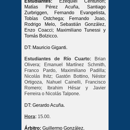
Estudiantes:
Ezequiel Centurión;
Matías Pérez Acuña, Santiago
Zurbriggen, Fernando Evangelista,
Tobías Ostchega; Fernando Joao,
Rodrigo Melo, Sebastián González,
Enzo Coacci; Maximiliano Tunessi y
Tomás Bolzicco.
DT: Mauricio Giganti.
Estudiantes de Río Cuarto:
Brian
Olivera; Emanuel Martínez Schmith,
Franco Pardo, Maximiliano Padilla;
Nicolás Ihitz; Gastón Bottino, Néstor
Ortigoza, Nahuel Cainelli, Francisco
Romero; Ibrahim Hésar y Javier
Ferreira o Nicolás Talpone.
DT: Gerardo Acuña.
Hora
:
15.00.
Árbitro
:
Guillermo González.