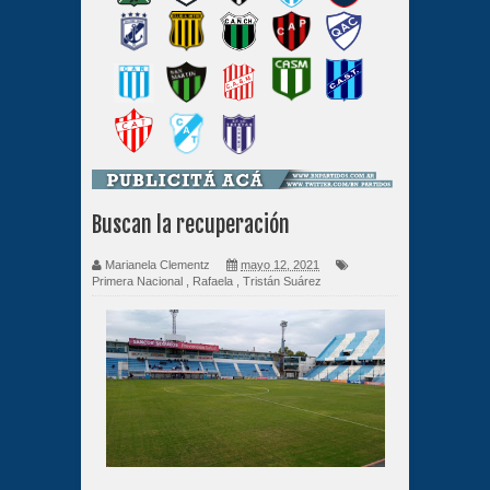
Buscan la recuperación
Marianela Clementz
mayo 12, 2021
Primera Nacional
,
Rafaela
,
Tristán Suárez