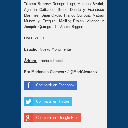
Tristán Suarez
:
Rodrigo Lugo; Mariano Bettini,
Agustín Cattáneo, Bruno Duarte y Francisco
Martínez; Brian Oyola, Franco Quiroga, Matías
Muñoz y Ezequiel Melillo; Braian Miranda y
Joaquín Quiroga. DT: Aníbal Biggeri.
Hora:
21.10
Estadio:
Nuevo Monumental
Árbitro:
Fabricio Llobet.
Por Marianela Clementz / @MariClementz
Compartir en Facebook
Compartir en Twitter
Compartir en Google Plus