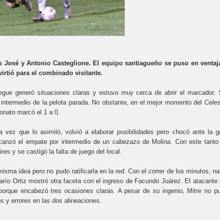
s José y Antonio Casteglione. El equipo santiagueño se puso en ventaj
irtió para el combinado visitante.
gue generó situaciones claras y estuvo muy cerca de abrir el marcador. 
r intermedio de la pelota parada. No obstante, en el mejor momento del
Celes
onato marcó el 1 a 0.
a vez que lo asimiló, volvió a elaborar posibilidades pero chocó ante la g
alcanzó el empate por intermedio de un cabezazo de Molina. Con este tanto
es y se castigó la falta de juego del local.
ma idea pero no pudo ratificarla en la red. Con el correr de los minutos, na
arío Ortiz mostró otra faceta con el ingreso de Facundo Juárez. El atacante 
 porque encabezó tres ocasiones claras. A pesar de su ingenio, Mitre no p
tos y errores en las dos alineaciones.