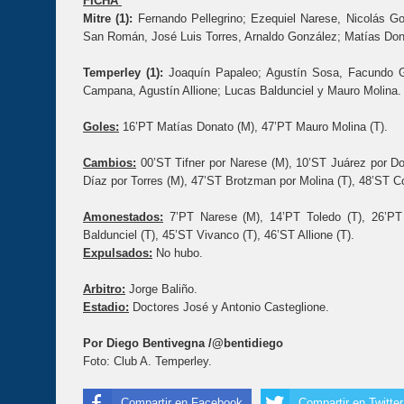
FICHA
Mitre (1):
Fernando Pellegrino; Ezequiel Narese, Nicolás Goi
San Román, José Luis Torres, Arnaldo González; Matías Dona
Temperley (1):
Joaquín Papaleo; Agustín Sosa, Facundo G
Campana, Agustín Allione; Lucas Baldunciel y Mauro Molina.
Goles:
16’PT Matías Donato (M), 47’PT Mauro Molina (T).
Cambios:
00’ST Tifner por Narese (M), 10’ST Juárez por Don
Díaz por Torres (M), 47’ST Brotzman por Molina (T), 48’ST Co
Amonestados:
7’PT Narese (M), 14’PT Toledo (T), 26’PT
Baldunciel (T), 45’ST Vivanco (T), 46’ST Allione (T).
Expulsados:
No hubo.
Arbitro:
Jorge Baliño.
Estadio:
Doctores José y Antonio Casteglione.
Por Diego Bentivegna /@bentidiego
Foto: Club A. Temperley.
Compartir en Facebook
Compartir en Twitter