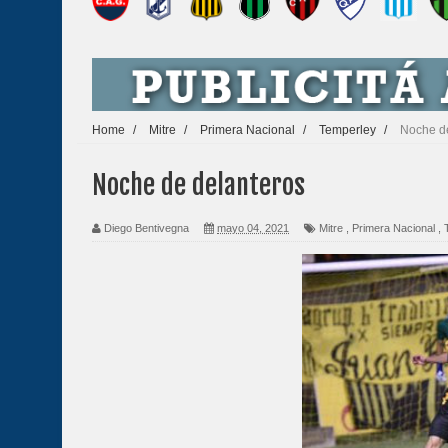
Home
/
Mitre
/
Primera Nacional
/
Temperley
/
Noche de
Noche de delanteros
Diego Bentivegna
mayo 04, 2021
Mitre
,
Primera Nacional
,