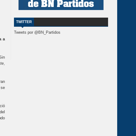
TWITTER
Tweets por @BN_Partidos
a a
Sin
te
,
ran
 se
ció
del
udo