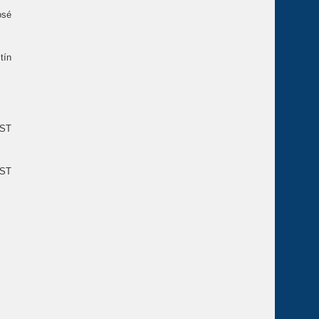
osé
tín
’ST
’ST