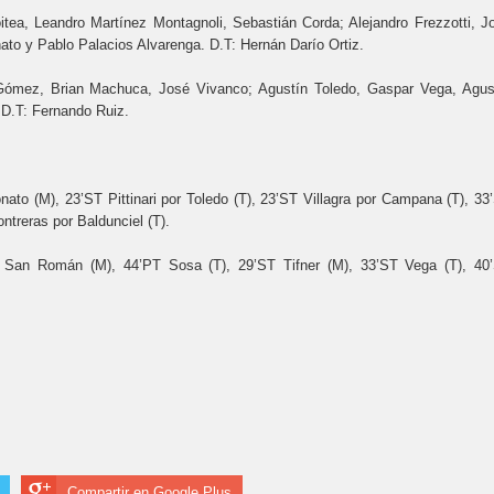
tea, Leandro Martínez Montagnoli, Sebastián Corda; Alejandro Frezzotti, J
to y Pablo Palacios Alvarenga. D.T: Hernán Darío Ortiz.
ómez, Brian Machuca, José Vivanco; Agustín Toledo, Gaspar Vega, Agus
 D.T: Fernando Ruiz.
ato (M), 23’ST Pittinari por Toledo (T), 23’ST Villagra por Campana (T), 33
ntreras por Baldunciel (T).
 San Román (M), 44’PT Sosa (T), 29’ST Tifner (M), 33’ST Vega (T), 40
Compartir en Google Plus