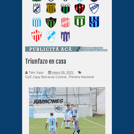
Triunfazo en casa
Tato Jujuy
mayo 09, 2021
GyE Jujuy Barracas Central
,
Primera Nacional