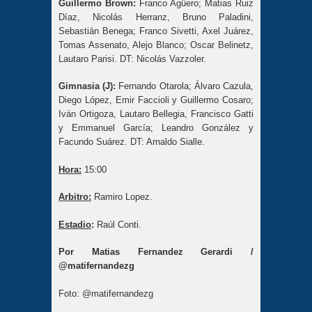
Guillermo Brown:
Franco Agüero; Matias Ruiz
Díaz, Nicolás Herranz, Bruno Paladini,
Sebastián Benega; Franco Sivetti, Axel Juárez,
Tomas Assenato, Alejo Blanco; Oscar Belinetz,
Lautaro Parisi. DT: Nicolás Vazzoler.
Gimnasia (J):
Fernando Otarola; Álvaro Cazula,
Diego López, Emir Faccioli y Guillermo Cosaro;
Iván Ortigoza, Lautaro Bellegia, Francisco Gatti
y Emmanuel García; Leandro González y
Facundo Suárez. DT: Arnaldo Sialle.
Hora:
15:00
Arbitro:
Ramiro Lopez.
Estadio
:
Raúl Conti.
Por Matias Fernandez Gerardi /
@matifernandezg
Foto: @matifernandezg