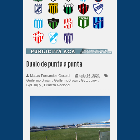
Duelo de punta a punta
Matias Fernandez Gerardi
junio 16, 2021
Guillermo Brown
,
GuillermoBrown
,
GyE Jujuy
,
GyEJujuy
,
Primera Nacional