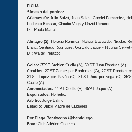
FICHA
Síntesis del partido:
Güemes (0):
Julio Salvá; Juan Salas, Gabriel Fernández, Nah
Federico Boasso; Claudio Vega y David Romero.
DT: Pablo Martel.
Almagro (2):
Horacio Ramírez; Nahuel Basualdo, Nicolás Rom
Blanc; Santiago Rodríguez; Gonzalo Jaque y Nicolás Servett
DT: Walter Perazzo.
Goles:
25’ST Brahian Cuello (A), 50’ST Juan Ramírez (A).
Cambios: 27’ST Zarate por Barrientos (G), 27’ST Ramírez por
31’ST López por Pavón (G), 31’ST Jara por Vega (G), 35’S
Cuello (A).
Amonestados:
44’PT Cuello (A), 45'PT Jaque (A).
Expulsados:
No hubo.
Arbitro:
Jorge Baliño.
Estadio:
Único Madre de Ciudades.
Por Diego Bentivegna /@bentidiego
Foto:
Club Atlético Güemes.