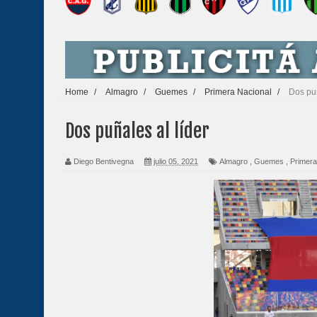
Home
/
Almagro
/
Guemes
/
Primera Nacional
/
Dos puñ
Dos puñales al líder
Diego Bentivegna
julio 05, 2021
Almagro
,
Guemes
,
Primera