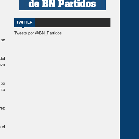
TWITTER
Tweets por @BN_Partidos
 se
del
uvo
ipo
nto
rez
 el