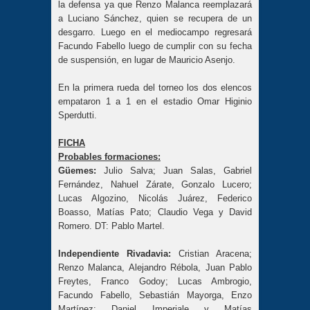
la defensa ya que Renzo Malanca reemplazará
a Luciano Sánchez, quien se recupera de un
desgarro. Luego en el mediocampo regresará
Facundo Fabello luego de cumplir con su fecha
de suspensión, en lugar de Mauricio Asenjo.
En la primera rueda del torneo los dos elencos
empataron 1 a 1 en el estadio Omar Higinio
Sperdutti.
FICHA
Probables formaciones:
Güemes:
Julio Salva; Juan Salas, Gabriel
Fernández, Nahuel Zárate, Gonzalo Lucero;
Lucas Algozino, Nicolás Juárez, Federico
Boasso, Matías Pato; Claudio Vega y David
Romero. DT: Pablo Martel.
Independiente Rivadavia:
Cristian Aracena;
Renzo Malanca, Alejandro Rébola, Juan Pablo
Freytes, Franco Godoy; Lucas Ambrogio,
Facundo Fabello, Sebastián Mayorga, Enzo
Martínez; Daniel Imperiale y Matías