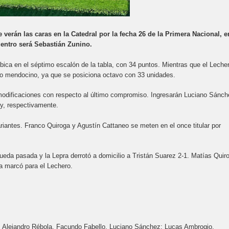
 verán las caras en la Catedral por la fecha 26 de la Primera Nacional, e
uentro será Sebastián Zunino.
ubica en el séptimo escalón de la tabla, con 34 puntos. Mientras que el Leche
uipo mendocino, ya que se posiciona octavo con 33 unidades.
 modificaciones con respecto al último compromiso. Ingresarán Luciano Sánch
y, respectivamente.
variantes. Franco Quiroga y Agustín Cattaneo se meten en el once titular por
 rueda pasada y la Lepra derrotó a domicilio a Tristán Suarez 2-1. Matías Quir
a marcó para el Lechero.
, Alejandro Rébola, Facundo Fabello, Luciano Sánchez; Lucas Ambrogio,