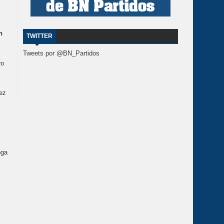
n
TWITTER
Tweets por @BN_Partidos
ro
ez
oga