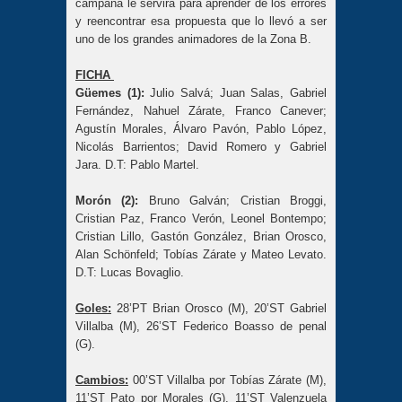
campaña le servirá para aprender de los errores
y reencontrar esa propuesta que lo llevó a ser
uno de los grandes animadores de la Zona B.
FICHA
Güemes (1):
Julio Salvá; Juan Salas, Gabriel
Fernández, Nahuel Zárate, Franco Canever;
Agustín Morales, Álvaro Pavón, Pablo López,
Nicolás Barrientos; David Romero y Gabriel
Jara. D.T: Pablo Martel.
Morón (2):
Bruno Galván; Cristian Broggi,
Cristian Paz, Franco Verón, Leonel Bontempo;
Cristian Lillo, Gastón González, Brian Orosco,
Alan Schönfeld; Tobías Zárate y Mateo Levato.
D.T: Lucas Bovaglio.
Goles:
28’PT Brian Orosco (M), 20’ST Gabriel
Villalba (M), 26’ST Federico Boasso de penal
(G).
Cambios:
00’ST Villalba por Tobías Zárate (M),
11’ST Pato por Morales (G), 11’ST Valenzuela