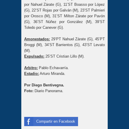
por Nahuel Zárate (G), 11’ST Boasso por López
(G), 22’ST Rojas por Galván (M), 23’ST Palmieri
por Orosco (M), 31’ST Milton Zárate por Pavón
(G), 36’ST Núñez por González (M), 39’ST
Toledo por Canever (G).
Amonestados:
29’PT Nahuel Zárate (G), 45’PT
Broggi (M), 34’ST Barrientos (G), 43’ST Levato
(M).
Expulsado:
25’ST Cristian Lillo (M).
Arbitro:
Pablo Echavarría.
Estadio:
Arturo Miranda.
Por Diego Bentivegna.
Foto:
Diario
Panorama.
Compartir en Facebook