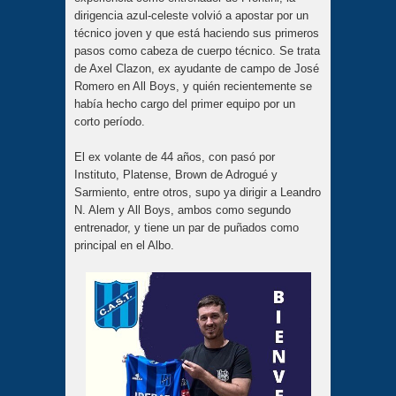
dirigencia azul-celeste volvió a apostar por un
técnico joven y que está haciendo sus primeros
pasos como cabeza de cuerpo técnico. Se trata
de Axel Clazon, ex ayudante de campo de José
Romero en All Boys, y quién recientemente se
había hecho cargo del primer equipo por un
corto período.
El ex volante de 44 años, con pasó por
Instituto, Platense, Brown de Adrogué y
Sarmiento, entre otros, supo ya dirigir a Leandro
N. Alem y All Boys, ambos como segundo
entrenador, y tiene un par de puñados como
principal en el Albo.