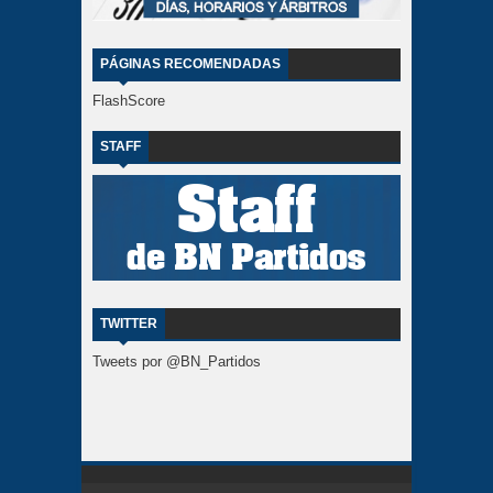
PÁGINAS RECOMENDADAS
FlashScore
STAFF
TWITTER
Tweets por @BN_Partidos