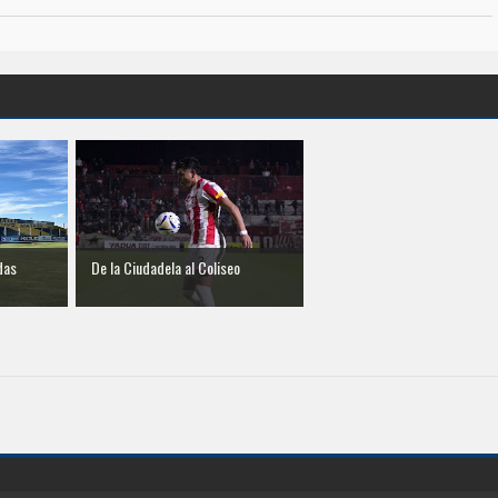
das
De la Ciudadela al Coliseo