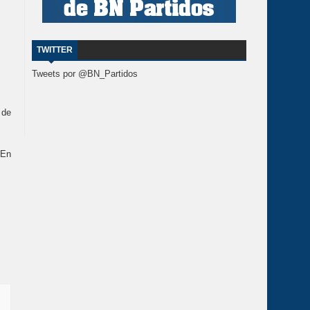
TWITTER
Tweets por @BN_Partidos
r
de
 En