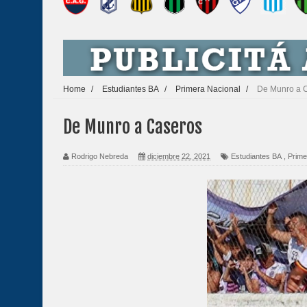
Home
/
Estudiantes BA
/
Primera Nacional
/
De Munro a 
De Munro a Caseros
Rodrigo Nebreda
diciembre 22, 2021
Estudiantes BA
,
Prime