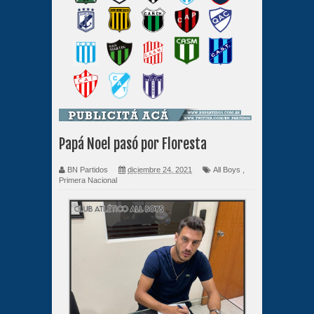
Papá Noel pasó por Floresta
BN Partidos
diciembre 24, 2021
All Boys
,
Primera Nacional