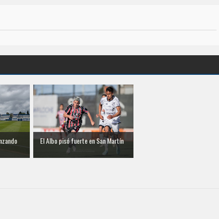
anzando
El Albo pisó fuerte en San Martín