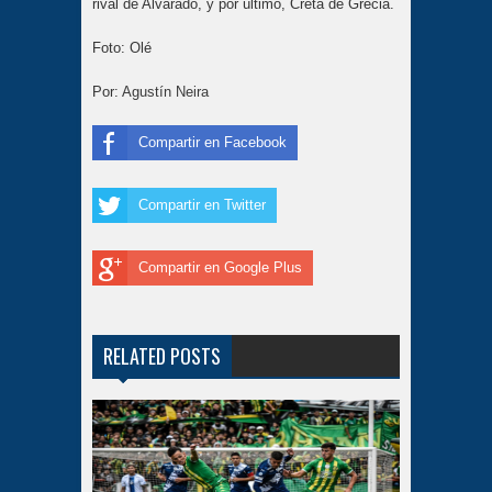
rival de Alvarado, y por último, Creta de Grecia.
Foto: Olé
Por:
Agustín Neira
Compartir en Facebook
Compartir en Twitter
Compartir en Google Plus
RELATED POSTS