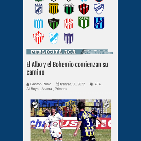
El Albo y el Bohemio comienzan su
camino
Gastón Rubio
febrero 11, 2022
AFA
,
All Boys
,
Atlanta
,
Primera