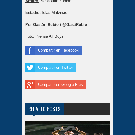
Árbitro:
Sebastián Zunino
Estadio:
Islas Malvinas
Por Gastón Rubio / @GastiRubio
Foto: Prensa All Boys
Compartir en Facebook
Compartir en Twitter
Compartir en Google Plus
RELATED POSTS